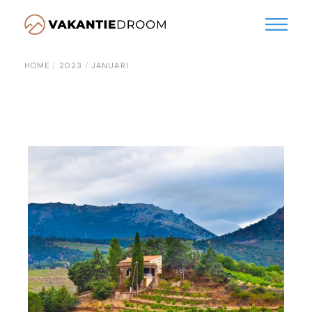
Skip
to
the
content
HOME
2023
JANUARI