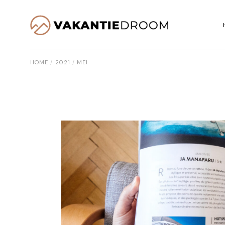
Skip
to
the
content
HOME
2021
MEI